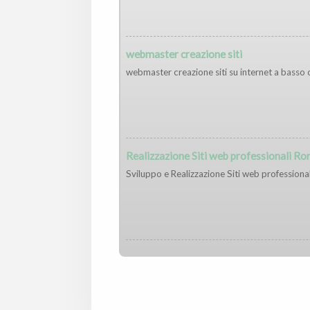
webmaster creazione siti
webmaster creazione siti su internet a basso
Realizzazione Siti web professionali R
Sviluppo e Realizzazione Siti web professional