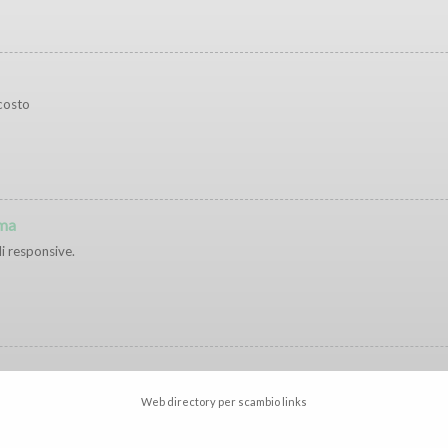
 costo
oma
i responsive.
Web directory per scambio links