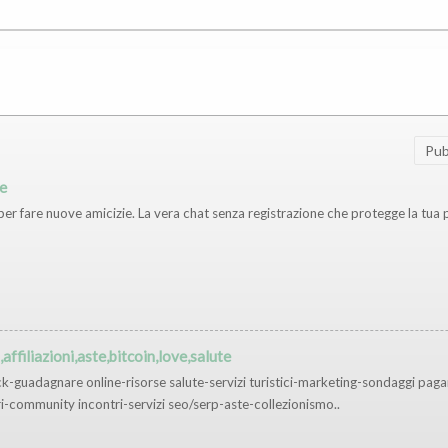
Sort 
ne
er fare nuove amicizie. La vera chat senza registrazione che protegge la tua p
ffiliazioni,aste,bitcoin,love,salute
guadagnare online-risorse salute-servizi turistici-marketing-sondaggi pagan
ri-community incontri-servizi seo/serp-aste-collezionismo..