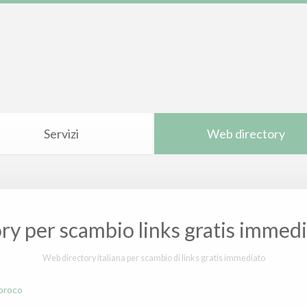
Servizi
Web directory
ry per scambio links gratis immedi
Web directory italiana per scambio di links gratis immediato
iproco