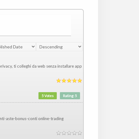
By:
Select the ordering
rivacy, ti colleghi da web senza installare app
5 Votes
Rating: 5
ti-aste-bonus-conti online-trading